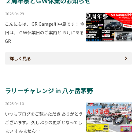
２周年祭とＧＷ休業のお知らせ
2026.04.29
こんにちは、 GR Garage川中島です！ 今
回は、 ＧＷ休業日のご案内と ５月にある
GR…
詳しく見る
ラリーチャレンジ in 八ヶ岳茅野
2026.04.10
いつもブログをご覧いただき ありがとう
ございます。 久しぶりの更新となってし
まい すみません…