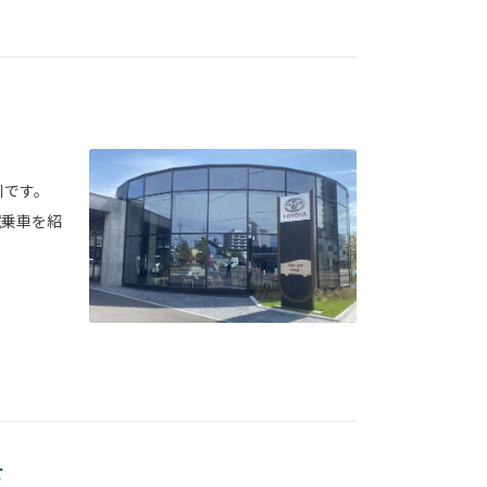
川です。
試乗車を紹
せ