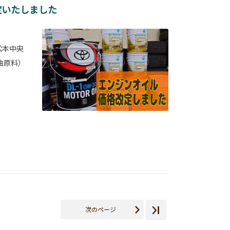
定いたしました
松本中央
油原料）
次のページ