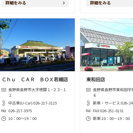
詳細をみる
詳細をみる
Ｃｈｕ ＣＡＲ ＢＯＸ若槻店
東和田店
長野県長野市大字徳間１−２３−１
長野県長野市東和田字
１
６
中古車(U-Car):026-217-3115
新車・サービス:026-243
026-217-3975
FAX:026-251-0131
10：00～19：00
新車:10：00－19：00