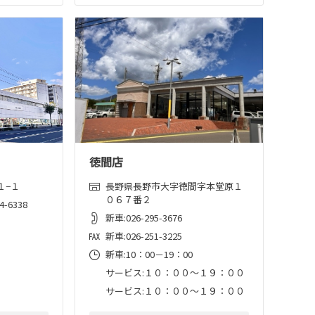
徳間店
１−１
長野県長野市大字徳間字本堂原１
０６７番２
-6338
新車:026-295-3676
新車:026-251-3225
新車:10：00－19：00
サービス:１０：００～１９：００
サービス:１０：００～１９：００