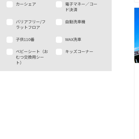
カーシェア
電子マネー／コー
ド決済
バリアフリー/フ
自動洗車機
ラットフロア
子供110番
WAX洗車
ベビーシート（お
キッズコーナー
むつ交換用シー
ト）
ＫＩＮＴＯ商談
キャッシュレス
キッズルーム
保険代理店
バリアフリー/多
バリアフリー/多
目的駐車場
目的トイレ
授乳室
博物館
AED
生命保険診断