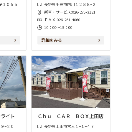
子１０５５
長野県千曲市内川１２８８−２
新車・サービス:026-275-3121
ＦＡＸ:026-261-4060
10：00～19：00
詳細をみる
テライト
Ｃｈｕ ＣＡＲ ＢＯＸ上田店
９−２０
長野県上田市常入１−１−４７