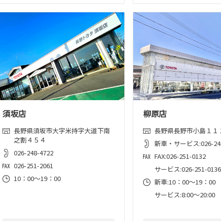
須坂店
柳原店
長野県須坂市大字米持字大道下南
長野県長野市小島１１
之割４５４
新車・サービス:026-244
026-248-4722
FAX:026-251-0132
026-251-2061
サービス:026-251-0136
10：00～19：00
新車:10：00～19：00
サービス:8:00～20:00