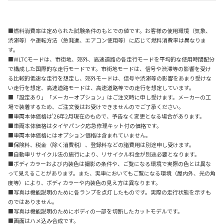
■燃料消費率は定められた試験条件のもとでの値です。お客様の使用環境（気象、
渋滞等）や運転方法（急発進、エアコン使用等）に応じて燃料消費率は異なりま
す。
■WLTCモードは、市街地、郊外、高速道路の各走行モードを平均的な使用時間配分
で構成した国際的な走行モードです。市街地モードは、信号や渋滞等の影響を受け
る比較的低速な走行を想定し、郊外モードは、信号や渋滞等の影響をあまり受けな
い走行を想定、高速道路モードは、高速道路等での走行を想定しています。
■「設定あり」「メーカーオプション」はご注文時に申し受けます。メーカーの工
場で装着するため、ご注文後はお受けできませんのでご了承ください。
■車両本体価格は'26年2月現在のもので、予告なく変更となる場合があります。
■車両本体価格はタイヤパンク応急修理キット付の価格です。
■車両本体価格にはオプション価格は含まれていません。
■保険料、税金（除く消費税）、登録料などの諸費用は別途申し受けます。
■自動車リサイクル法の施行により、リサイクル料金が別途必要となります。
■ボディカラーおよび内装色は撮影の条件や、ご覧になる環境で実際の色とは異な
って見えることがあります。また、実車においてもご覧になる環境（屋内外、光の角
度等）により、ボディカラーや内装色の見え方は異なります。
■写真は機能説明のために各ランプを点灯したものです。実際の走行状態を示すも
のではありません。
■写真は機能説明のためにボディの一部を切断したカットモデルです。
■画面はハメ込み合成です。