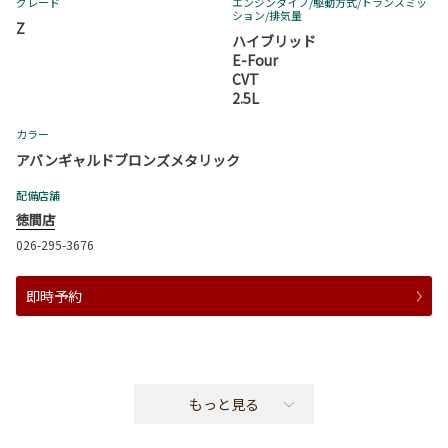
グレード
エンジンタイプ
/駆動方式/
トランスミッ
ション
/排気量
Z
ハイブリッド
E-Four
CVT
2.5L
カラー
アバンギャルドブロンズメタリック
配備店舗
徳間店
026-295-3676
即時予約
もっと見る