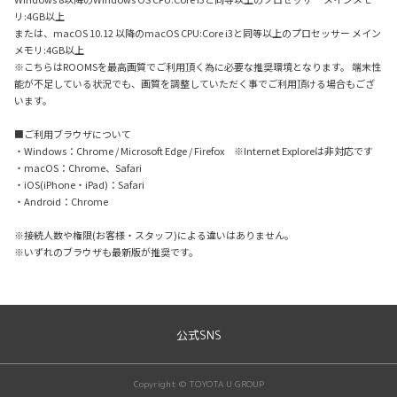
リ:4GB以上
または、macOS 10.12 以降のmacOS CPU:Core i3と同等以上のプロセッサー メイン
メモリ:4GB以上
※こちらはROOMSを最高画質でご利用頂く為に必要な推奨環境となります。 端末性
能が不足している状況でも、画質を調整していただく事でご利用頂ける場合もござ
います。
■ご利用ブラウザについて
・Windows：Chrome / Microsoft Edge / Firefox ※Internet Exploreは非対応です
・macOS：Chrome、Safari
・iOS(iPhone・iPad)：Safari
・Android：Chrome
※接続人数や権限(お客様・スタッフ)による違いはありません。
※いずれのブラウザも最新版が推奨です。
公式SNS
Copyright © TOYOTA U GROUP