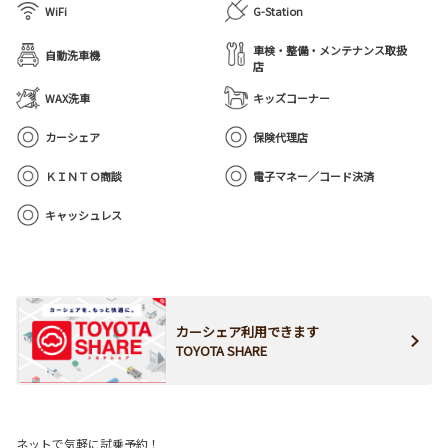
WiFi
G-Station
車検・整備・メンテナンス取扱
自動洗車機
店
WAX洗車
キッズコーナー
カーシェア
保険代理店
ＫＩＮＴＯ商談
電子マネー／コード決済
キャッシュレス
カーシェア利用できます
TOYOTA SHARE
ネットで気軽に試乗予約！