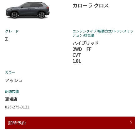
カローラ クロス
グレード
エンジンタイプ
/駆動方式/
トランスミッ
ション
/排気量
Z
ハイブリッド
2WD FF
CVT
1.8L
カラー
アッシュ
配備店舗
更埴店
026-275-3121
即時予約