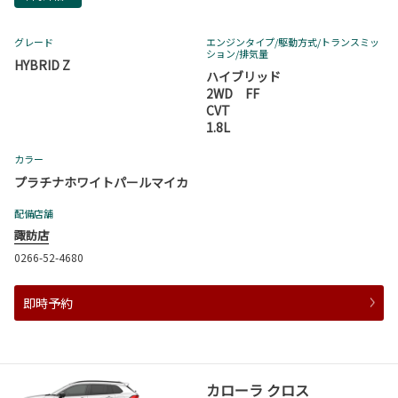
グレード
エンジンタイプ
/駆動方式/
トランスミッ
ション
/排気量
HYBRID Z
ハイブリッド
2WD FF
CVT
1.8L
カラー
プラチナホワイトパールマイカ
配備店舗
諏訪店
0266-52-4680
即時予約
カローラ クロス