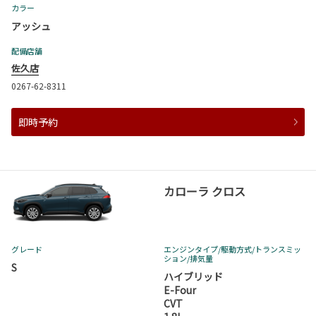
カラー
アッシュ
配備店舗
佐久店
0267-62-8311
即時予約
カローラ クロス
グレード
エンジンタイプ
/駆動方式/
トランスミッ
ション
/排気量
S
ハイブリッド
E-Four
CVT