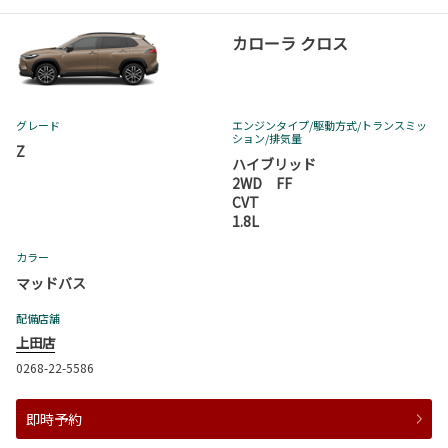
カローラ クロス
グレード
エンジンタイプ
/駆動方式/
トランスミッ
ション
/排気量
Z
ハイブリッド
2WD FF
CVT
1.8L
カラー
マッドバス
配備店舗
上田店
0268-22-5586
即時予約