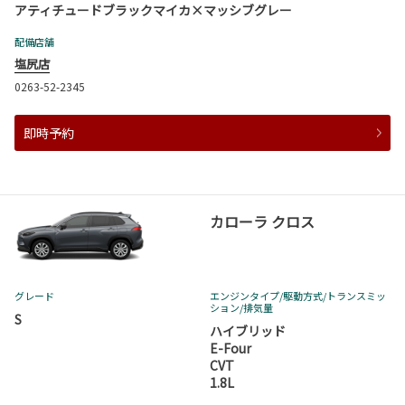
アティチュードブラックマイカ×マッシブグレー
配備店舗
塩尻店
0263-52-2345
即時予約
カローラ クロス
グレード
エンジンタイプ
/駆動方式/
トランスミッ
ション
/排気量
S
ハイブリッド
E-Four
CVT
1.8L