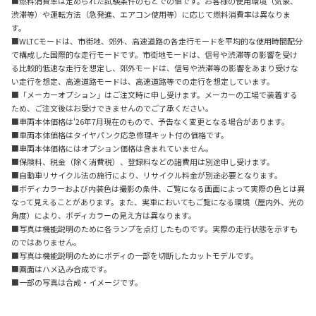
■燃料消費率は定められた試験条件のもとでの値です。お客様の使用環境（気象、
渋滞等）や運転方法（急発進、エアコン使用等）に応じて燃料消費率は異なりま
す。
■WLTCモードは、市街地、郊外、高速道路の各走行モードを平均的な使用時間配分
で構成した国際的な走行モードです。市街地モードは、信号や渋滞等の影響を受け
る比較的低速な走行を想定し、郊外モードは、信号や渋滞等の影響をあまり受けな
い走行を想定、高速道路モードは、高速道路等での走行を想定しています。
■「メーカーオプション」はご注文時に申し受けます。メーカーの工場で装着する
ため、ご注文後はお受けできませんのでご了承ください。
■車両本体価格は'26年7月現在のもので、予告なく変更となる場合があります。
■車両本体価格はタイヤパンク応急修理キット付の価格です。
■車両本体価格にはオプション価格は含まれていません。
■保険料、税金（除く消費税）、登録料などの諸費用は別途申し受けます。
■自動車リサイクル法の施行により、リサイクル料金が別途必要となります。
■ボディカラーおよび内装色は撮影の条件、ご覧になる画面によって実際の色とは異
なって見えることがあります。また、実車においてもご覧になる環境（屋内外、光の
角度）により、ボディカラーの見え方は異なります。
■写真は機能説明のために各ランプを点灯したものです。実際の走行状態を示すも
のではありません。
■写真は機能説明のためにボディの一部を切断したカットモデルです。
■画面はハメ込み合成です。
■一部の写真は合成・イメージです。