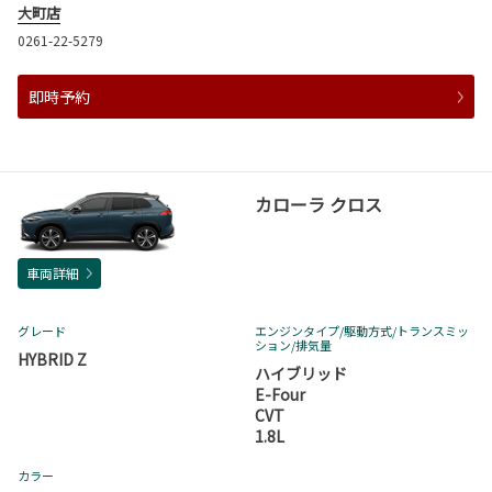
大町店
0261-22-5279
即時予約
カローラ クロス
車両詳細
グレード
エンジンタイプ
/駆動方式/
トランスミッ
ション
/排気量
HYBRID Z
ハイブリッド
E-Four
CVT
1.8L
カラー