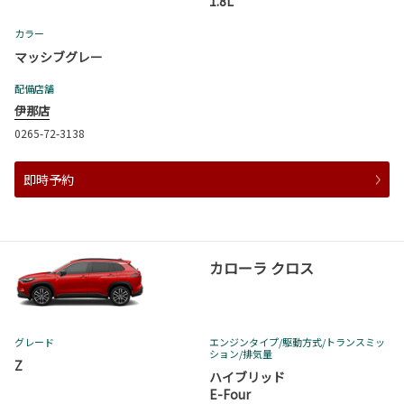
1.8L
カラー
マッシブグレー
配備店舗
伊那店
0265-72-3138
即時予約
カローラ クロス
グレード
エンジンタイプ
/駆動方式/
トランスミッ
ション
/排気量
Z
ハイブリッド
E-Four