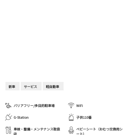
新車
サービス
軽自動車
バリアフリー/多目的駐車場
WiFi
G-Station
子供110番
車検・整備・メンテナンス取扱
ベビーシート（おむつ交換用シ
店
ート）