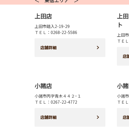
＜ 東信エリア ＞
上田店
上田
ト
上田市踏入2-19-29
ＴＥＬ：0268-22-5586
上田市踏
ＴＥＬ：
店舗詳細
店
小諸店
小諸
小諸市丙字青木４４２−１
小諸市
ＴＥＬ：0267-22-4772
ＴＥＬ：
店舗詳細
店