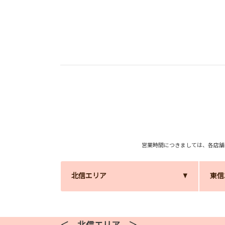
営業時間につきましては、各店
北信エリア
東信
＜ 北信エリア ＞