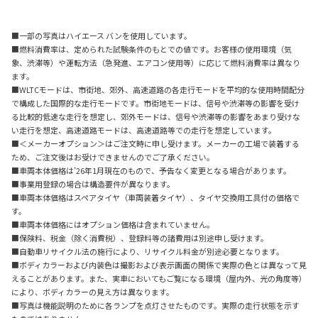
■一部の写真はハイエース バンを使用しています。
■燃料消費率は、定められた試験条件のもとでの値です。お客様の使用環境（気
象、渋滞等）や運転方法（急発進、エアコン使用等）に応じて燃料消費率は異なり
ます。
■WLTCモードは、市街地、郊外、高速道路の各走行モードを平均的な使用時間配分
で構成した国際的な走行モードです。市街地モードは、信号や渋滞等の影響を受け
る比較的低速な走行を想定し、郊外モードは、信号や渋滞等の影響をあまり受けな
い走行を想定、高速道路モードは、高速道路等での走行を想定しています。
■＜メーカーオプション＞はご注文時に申し受けます。メーカーの工場で装着する
ため、ご注文後はお受けできませんのでご了承ください。
■車両本体価格は’26年1月現在のもので、予告なく変更となる場合があります。
■事業用登録の場合は構造要件が異なります。
■車両本体価格はスペアタイヤ（車両装着タイヤ）、タイヤ交換用工具付の価格で
す。
■車両本体価格にはオプション価格は含まれていません。
■保険料、税金（除く消費税）、登録料等の諸費用は別途申し受けます。
■自動車リサイクル法の施行により、リサイクル料金が別途必要となります。
■ボディカラーおよび内装色は撮影および表示画面の関係で実際の色とは異なって見
えることがあります。また、実車においてもご覧になる環境（屋内外、光の角度等）
により、ボディカラーの見え方は異なります。
■写真は機能説明のために各ランプを点灯させたものです。実際の走行状態を示す