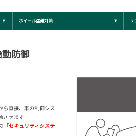
ホイール盗難対策
ナ
始動防御
）
から直接、車の制御シス
動させます。
の
「セキュリティシステ