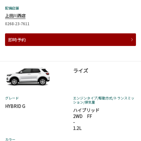
配備店舗
上田川西店
0268-23-7611
即時予約
ライズ
グレード
エンジンタイプ
/駆動方式/
トランスミッ
ション
/排気量
HYBRID G
ハイブリッド
2WD FF
-
1.2L
カラー