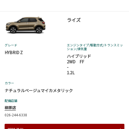
ライズ
グレード
エンジンタイプ
/駆動方式/
トランスミッ
ション
/排気量
HYBRID Z
ハイブリッド
2WD FF
-
1.2L
カラー
ナチュラルベージュマイカメタリック
配備店舗
柳原店
026-244-6338