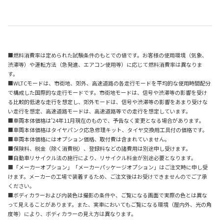
■燃料消費率は定められた試験条件のもとでの値です。お客様の使用環境（気象、
渋滞等）や運転方法（急発進、エアコン使用等）に応じて燃料消費率は異なりま
す。
■WLTCモードは、市街地、郊外、高速道路の各走行モードを平均的な使用時間配分
で構成した国際的な走行モードです。市街地モードは、信号や渋滞等の影響を受け
る比較的低速な走行を想定し、郊外モードは、信号や渋滞等の影響をあまり受けな
い走行を想定、高速道路モードは、高速道路等での走行を想定しています。
■車両本体価格は'24年11月現在のもので、予告なく変更となる場合があります。
■車両本体価格はタイヤパンク応急修理キット、タイヤ交換用工具付の価格です。
■車両本体価格にはオプション価格、取付費は含まれていません。
■保険料、税金（除く消費税）、登録料などの諸費用は別途申し受けます。
■自動車リサイクル法の施行により、リサイクル料金が別途必要となります。
■「メーカーオプション」「メーカーパッケージオプション」はご注文時に申し受
けます。メーカーの工場で装着するため、ご注文後はお受けできませんのでご了承
ください。
■ボディカラーおよび内装色は撮影の条件や、ご覧になる画面で実際の色とは異な
って見えることがあります。また、実車においてもご覧になる環境（屋内外、光の角
度等）により、ボディカラーの見え方は異なります。