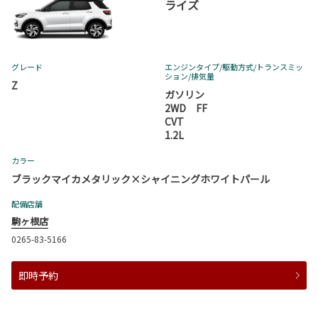
ライズ
グレード
エンジンタイプ
/駆動方式/
トランスミッ
ション
/排気量
Z
ガソリン
2WD FF
CVT
1.2L
カラー
ブラックマイカメタリック×シャイニングホワイトパール
配備店舗
駒ヶ根店
0265-83-5166
即時予約