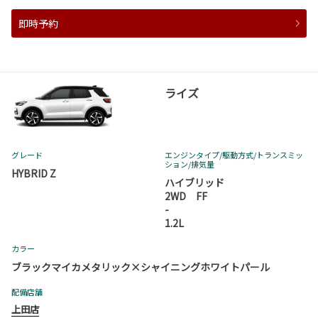
即時予約
ライズ
グレード
エンジンタイプ
/駆動方式/
トランスミッ
ション
/排気量
HYBRID Z
ハイブリッド
2WD FF
-
1.2L
カラー
ブラックマイカメタリック×シャイニングホワイトパール
配備店舗
上田店