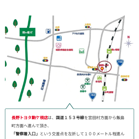
長野トヨタ駒ケ根店
は、
国道１５３号線
を宮田村方面から飯島
町方面へ進んで頂き、
「警察署入口」
という交差点を左折して１００メートル程進ん