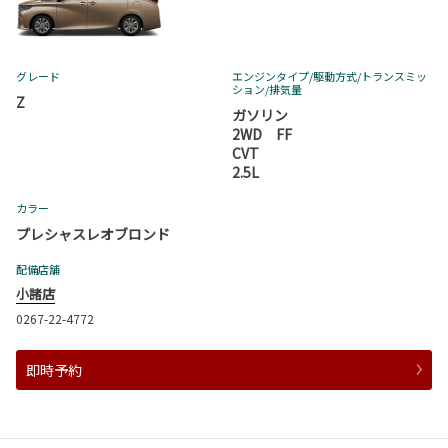
グレード
エンジンタイプ
/駆動方式/
トランスミッ
ション
/排気量
Z
ガソリン
2WD FF
CVT
2.5L
カラー
プレシャスレオブロンド
配備店舗
小諸店
0267-22-4772
即時予約