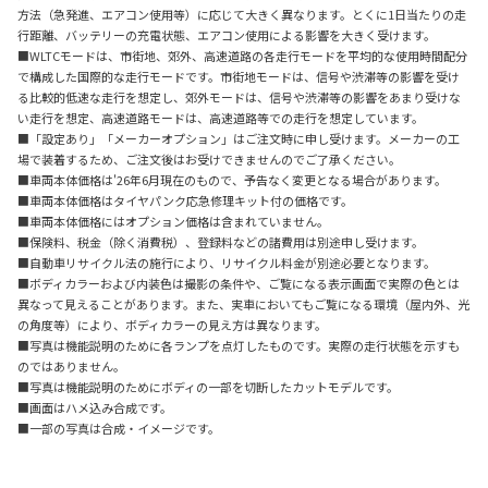
方法（急発進、エアコン使用等）に応じて大きく異なります。とくに1日当たりの走
行距離、バッテリーの充電状態、エアコン使用による影響を大きく受けます。
■WLTCモードは、市街地、郊外、高速道路の各走行モードを平均的な使用時間配分
で構成した国際的な走行モードです。市街地モードは、信号や渋滞等の影響を受け
る比較的低速な走行を想定し、郊外モードは、信号や渋滞等の影響をあまり受けな
い走行を想定、高速道路モードは、高速道路等での走行を想定しています。
■「設定あり」「メーカーオプション」はご注文時に申し受けます。メーカーの工
場で装着するため、ご注文後はお受けできませんのでご了承ください。
■車両本体価格は'26年6月現在のもので、予告なく変更となる場合があります。
■車両本体価格はタイヤパンク応急修理キット付の価格です。
■車両本体価格にはオプション価格は含まれていません。
■保険料、税金（除く消費税）、登録料などの諸費用は別途申し受けます。
■自動車リサイクル法の施行により、リサイクル料金が別途必要となります。
■ボディカラーおよび内装色は撮影の条件や、ご覧になる表示画面で実際の色とは
異なって見えることがあります。また、実車においてもご覧になる環境（屋内外、光
の角度等）により、ボディカラーの見え方は異なります。
■写真は機能説明のために各ランプを点灯したものです。実際の走行状態を示すも
のではありません。
■写真は機能説明のためにボディの一部を切断したカットモデルです。
■画面はハメ込み合成です。
■一部の写真は合成・イメージです。