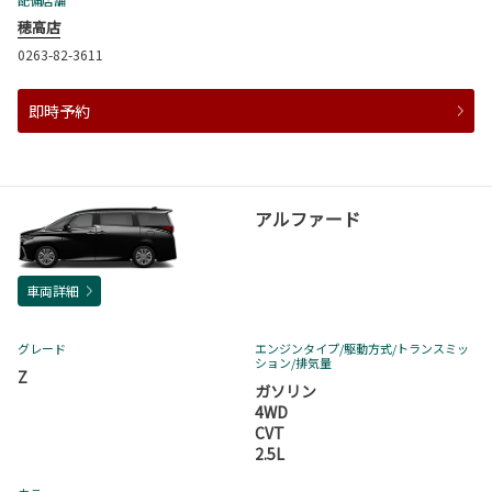
穂高店
0263-82-3611
即時予約
アルファード
車両詳細
グレード
エンジンタイプ
/駆動方式/
トランスミッ
ション
/排気量
Z
ガソリン
4WD
CVT
2.5L