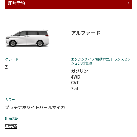
即時予約
アルファード
グレード
エンジンタイプ
/駆動方式/
トランスミッ
ション
/排気量
Z
ガソリン
4WD
CVT
2.5L
カラー
プラチナホワイトパールマイカ
配備店舗
中野店