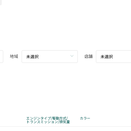
地域
店舗
未選択
未選択
エンジンタイプ/駆動方式/
カラー
トランスミッション/排気量