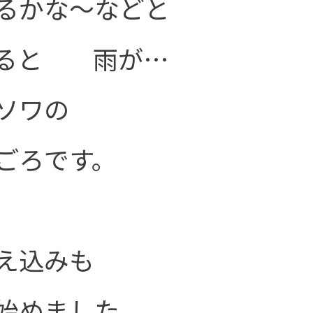
るかな～などと
いると 雨が…
ソワの
ごろです。
え込みも
始めました