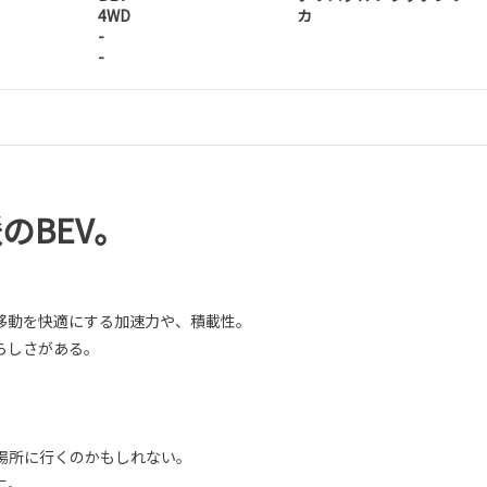
4WD
カ
-
-
のBEV。
移動を快適にする加速力や、積載性。
らしさがある。
場所に行くのかもしれない。
に。