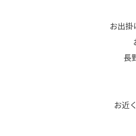
お出掛
長
お近