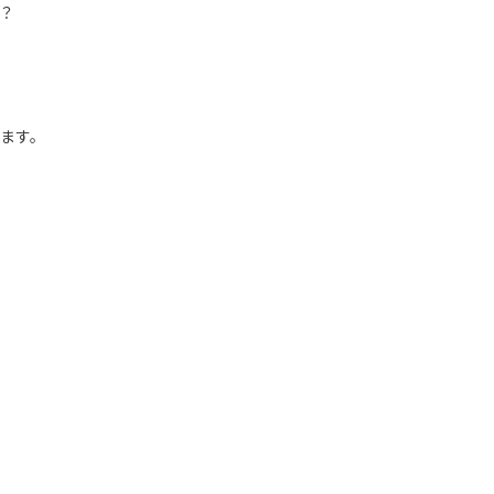
？
ます。