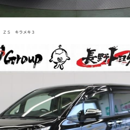
 ＺＳ キラメキ３