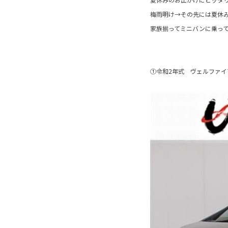
梅雨明け→その先には夏休
家族揃ってミニバンに乗っ
①令和2年式 ヴェルファイ