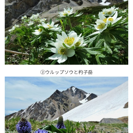
②ウルップソウと杓子岳