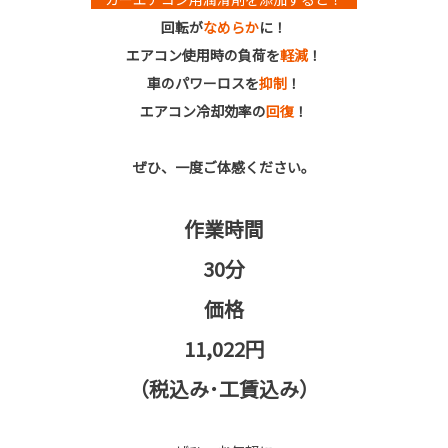
回転が
なめらか
に！
エアコン使用時の負荷を
軽減
！
車のパワーロスを
抑制
！
エアコン冷却効率の
回復
！
ぜひ、一度ご体感ください。
作業時間
30分
価格
11,022円
（税込み･工賃込み）