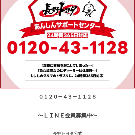
０１２０－４３－１１２８
～ＬＩＮＥ会員募集中～
長野トヨタ公式