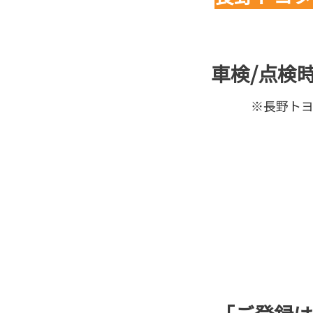
車検/点検
※長野ト