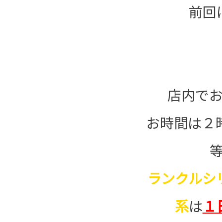
前回
店内で
お時間は２
ランクルシ
系
は
１