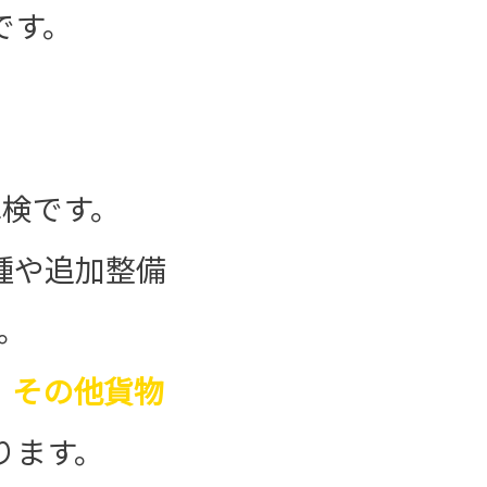
です。
検です。
種や追加整備
。
、
その他貨物
ります。