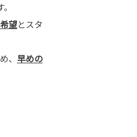
す。
希望
とスタ
め、
早めの