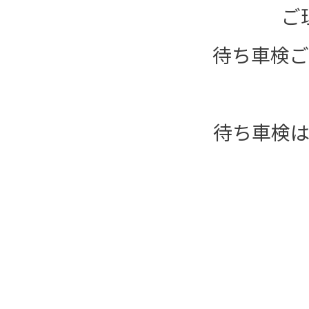
ご
待ち車検ご
待ち車検