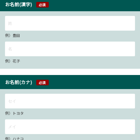
お名前(漢字)
必須
例）豊田
例）花子
お名前(カナ)
必須
例）トヨタ
例）ハナコ