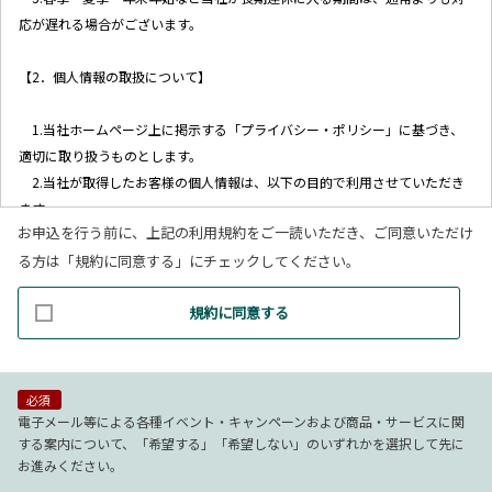
応が遅れる場合がございます。
【2．個人情報の取扱について】
1.当社ホームページ上に掲示する「プライバシー・ポリシー」に基づき、
適切に取り扱うものとします。
2.当社が取得したお客様の個人情報は、以下の目的で利用させていただき
ます。
お申込を行う前に、上記の利用規約をご一読いただき、ご同意いただけ
(1)お客様リクエストに対応するにあたって問題が発生した場合の確認・
る方は「規約に同意する」にチェックしてください。
連絡
(2)お客様から照会があった場合のリクエスト情報の確認
規約に同意する
(3)お客様に不利益を与えないために行う、お客様に対する迅速なご連絡
（電子メール、電話、郵送によるご連絡）
(4)当社で取り扱っている商品・サービスなどに関する営業上のご案内
(5)商品の企画・開発あるいはお客様満足向上策などの検討のためのお客
必須
様アンケート調査の実施
電子メール等による各種イベント・キャンペーンおよび商品・サービスに関
する案内について、「希望する」「希望しない」のいずれかを選択して先に
お進みください。
【3．推奨環境について】