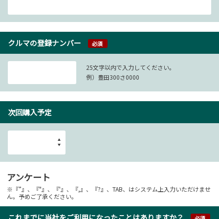
クルマの登録ナンバー
必須
25文字以内で入力してください。
例）豊田300さ0000
次回購入予定
アンケート
※『”』、『"』、『'』、『,』、『?』、TAB、はシステム上入力いただけませ
ん。予めご了承ください。
これまでに当社をご利用になったことはありますか？
必須