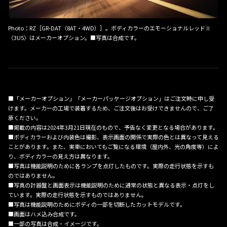
Photo：RZ［GR-DAT（8AT・4WD）］。ボディカラーのエモーショナルレッドⅡ
〈3U5〉はメーカーオプション。■写真は合成です。
■「メーカーオプション」「メーカーパッケージオプション」はご注文時に申し受
けます。メーカーの工場で装着するため、ご注文後はお受けできませんので、ご了
承ください。
■掲載の内容は2024年3月21日現在のもので、予告なく変更となる場合があります。
■ボディカラーおよび内装色は撮影、表示画面の関係で実際の色とは異なって見える
ことがあります。また、実車においてもご覧になる環境（屋内外、光の角度等）によ
り、ボディカラーの見え方は異なります。
■写真は機能説明のために各ランプを点灯したものです。実際の走行状態を示すも
のではありません。
■写真の計器盤と画面表示は機能説明のために通常の状態と異なる表示・点灯をし
ています。実際の走行状態を示すものではありません。
■写真は機能説明のためにボディの一部を切断したカットモデルです。
■画面はハメ込み合成です。
■一部の写真は合成・イメージです。