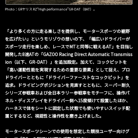
Photo：GRヤリス RZ“High performance”GR-DAT（8AT）。
「より多くの方に走る楽しさを提供し、モータースポーツの裾野
を広げたい」というモリゾウの想いの下、「幅広いドライバーが
スポーツ走行を楽しめ、レースでMTと同等に戦えるAT」を目指し
開発した8速ATの「GAZOO Racing Direct Automatic Transmiss
ion（以下、GR-DAT）」を追加設定。加えて、コックピットを
「高い運動性能を実現するための重要な要素」として捉え、プロ
ドライバーとともに「ドライバーファーストなコックピット」を
追求。ドライビングポジションを見直すとともに、スーパー耐久
シリーズ参戦車および全日本ラリー参戦車をモチーフに、操作パ
ネル・ディスプレイをドライバー側へ15度傾けて設置したほか、
ハーネスで体をシートに固定した状態でも使いやすいスイッチ配
置とするなど、視認性と操作性を磨き上げました。
モータースポーツシーンでの使用を想定した競技ユーザー向けグ