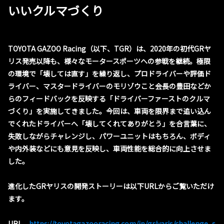
いいクルマづくり
TOYOTA GAZOO Racing（以下、TGR）は、2020年の初代GRヤ
リス発売以降も、様々なモータースポーツへの参戦を継続。極限
の環境で「壊しては直す」を繰り返し、プロドライバーや評価ド
ライバー、マスタードライバーのモリゾウこと会長の豊田などか
らのフィードバックを反映する「ドライバーファーストのクルマ
づくり」を実施してきました。今回は、車両を限界まで追い込ん
でくれたドライバーへ「壊してくれてありがとう」を合言葉に、
失敗しながらチャレンジし、パワーユニットはもちろん、ボディ
や内外装などにも意見を反映し、車両性能を総合的に向上させま
した。
進化したGRヤリスの開発ストーリーは以下URLからご覧いただけ
ます。
URL
https://toyotagazooracing.com/jp/gr/yaris/challenge_s