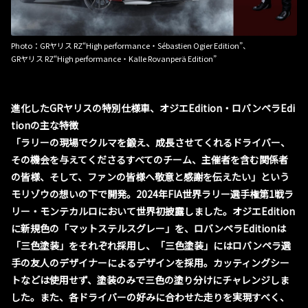
Photo：GRヤリス RZ“High performance・Sébastien Ogier Edition”、
GRヤリス RZ“High performance・Kalle Rovanperä Edition”
進化したGRヤリスの特別仕様車、オジエEdition・ロバンペラEdi
tionの主な特徴
「ラリーの現場でクルマを鍛え、成長させてくれるドライバー、
その機会を与えてくださるすべてのチーム、主催者を含む関係者
の皆様、そして、ファンの皆様へ敬意と感謝を伝えたい」という
モリゾウの想いの下で開発。2024年FIA世界ラリー選手権第1戦ラ
リー・モンテカルロにおいて世界初披露しました。オジエEdition
に新規色の「マットステルスグレー」を、ロバンペラEditionは
「三色塗装」をそれぞれ採用し、「三色塗装」にはロバンペラ選
手の友人のデザイナーによるデザインを採用。カッティングシー
トなどは使用せず、塗装のみで三色の塗り分けにチャレンジしま
した。また、各ドライバーの好みに合わせた走りを実現すべく、