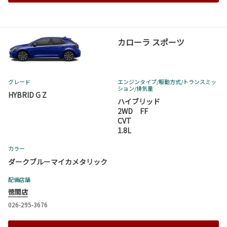
カローラ スポーツ
グレード
エンジンタイプ
/駆動方式/
トランスミッ
ション
/排気量
HYBRID G Z
ハイブリッド
2WD FF
CVT
1.8L
カラー
ダークブルーマイカメタリック
配備店舗
徳間店
026-295-3676