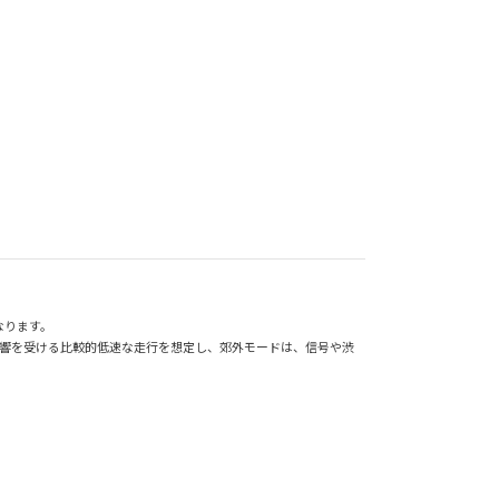
なります。
影響を受ける比較的低速な走行を想定し、郊外モードは、信号や渋