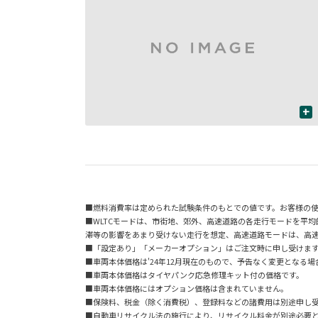
+
■燃料消費率は定められた試験条件のもとでの値です。お客様の
■WLTCモードは、市街地、郊外、高速道路の各走行モードを平
滞等の影響をあまり受けない走行を想定、高速道路モードは、高
■「設定あり」「メーカーオプション」はご注文時に申し受けま
■車両本体価格は'24年12月現在のもので、予告なく変更となる
■車両本体価格はタイヤパンク応急修理キット付の価格です。
■車両本体価格にはオプション価格は含まれていません。
■保険料、税金（除く消費税）、登録料などの諸費用は別途申し
■自動車リサイクル法の施行により、リサイクル料金が別途必要