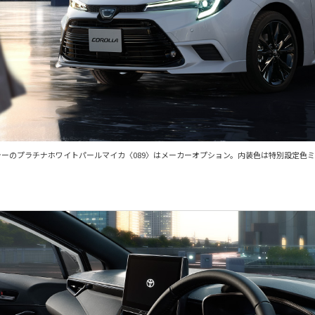
。ボディカラーのプラチナホワイトパールマイカ〈089〉はメーカーオプション。内装色は特別設