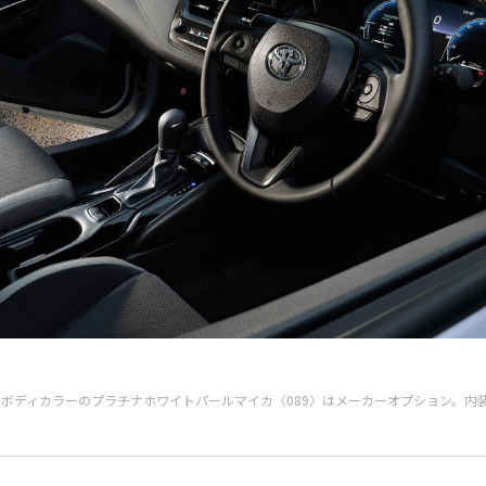
（2WD）。ボディカラーのプラチナホワイトパールマイカ〈089〉はメーカーオプション