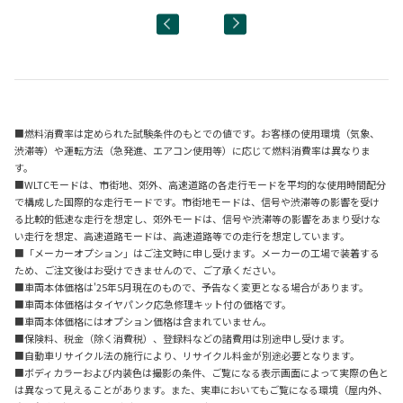
■燃料消費率は定められた試験条件のもとでの値です。お客様の使用環境（気象、
渋滞等）や運転方法（急発進、エアコン使用等）に応じて燃料消費率は異なりま
す。
■WLTCモードは、市街地、郊外、高速道路の各走行モードを平均的な使用時間配分
で構成した国際的な走行モードです。市街地モードは、信号や渋滞等の影響を受け
る比較的低速な走行を想定し、郊外モードは、信号や渋滞等の影響をあまり受けな
い走行を想定、高速道路モードは、高速道路等での走行を想定しています。
■「メーカーオプション」はご注文時に申し受けます。メーカーの工場で装着する
ため、ご注文後はお受けできませんので、ご了承ください。
■車両本体価格は'25年5月現在のもので、予告なく変更となる場合があります。
■車両本体価格はタイヤパンク応急修理キット付の価格です。
■車両本体価格にはオプション価格は含まれていません。
■保険料、税金（除く消費税）、登録料などの諸費用は別途申し受けます。
■自動車リサイクル法の施行により、リサイクル料金が別途必要となります。
■ボディカラーおよび内装色は撮影の条件、ご覧になる表示画面によって実際の色と
は異なって見えることがあります。また、実車においてもご覧になる環境（屋内外、