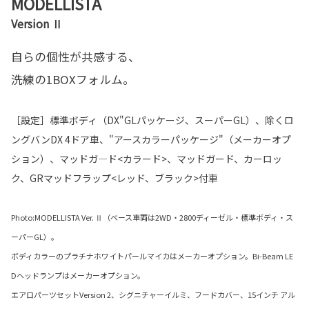
MODELLISTA
Version Ⅱ
自らの個性が共感する、
洗練の1BOXフォルム。
［設定］
標準ボディ（DX"GLパッケージ、スーパーGL）、除くロ
ングバンDX 4ドア車、"アースカラーパッケージ"（メーカーオプ
ション）、マッドガ―ド<カラード>、マッドガード、カーロッ
ク、GRマッドフラップ<レッド、ブラック>付車
Photo:MODELLISTA Ver. Ⅱ（ベース車両は2WD・2800ディーゼル・標準ボディ・ス
ーパーGL）。
ボディカラーのプラチナホワイトパールマイカはメーカーオプション。Bi-Beam LE
Dヘッドランプはメーカーオプション。
エアロパーツセットVersion 2、シグニチャーイルミ、フードカバー、15インチ アル