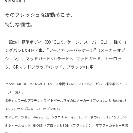
Version Ⅰ
そのフレッシュな躍動感こそ、
特別な個性。
［設定］標準ボディ（DX"GLパッケージ、スーパーGL）、除くロ
ングバンDX 4ドア車、"アースカラーパッケージ"（メーカーオプ
ション）、マッドガ―ド<カラード>、マッドガード、カーロッ
ク、GRマッドフラップ<レッド、ブラック>付車
Photo：MODELLISTA Ver.Ⅰ（ベース車両は2WD・2800ディーゼル・標準ボディ・ス
ーパーGL）。
ボディカラーのプラチナホワイトパールマイカはメーカーオプション。Bi-Beam LE
Dヘッドランプはメーカーオプション。
エアロパーツセットVersion 1、シグニチャーイルミ、フードカバー、15インチ アル
ミホイールセット（KOSEIベアロックBISON〈ブラック〉）、マフラーカッターを装