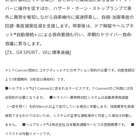
バーに操作を促すほか、ハザード・ホーン・ストップランプで車
外に異常を報知しながら自車線内に減速停車し、自損･加害事故の
回避･事故被害低減を支援します。停車後は、ドア解錠やヘルプネ
ット®自動接続
による救命要請も行い、早期のドライバー救命･
＊1
救護に寄与します。
[ZX、GR SPORT、VXに標準装備]
＊1. T-Connect契約とコネクティッドナビのオプション契約が必要です。初度登録日
より5年間無料（6年目以降有料）です。
■ヘルプネット®はT-Connectに含まれるサービスです。T-Connectのご利用には別
途契約が必要となります。 ■ドライバー異常時対応システムは自動車専用道路
（一部を除く）を約50km/h以上で走行している場合に作動します。体調異常を直接
検知できるわけではないため、システムが正常な運転操作と判定した場合は作動し
ません。 ■ヘルプネット®は株式会社 日本緊急通報サービスの登録商標です。 ■
イラストは作動イメージです。