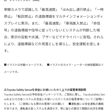
単眼カメラで認識した「最高速度」「はみ出し通行禁止」「一時
停止」「転回禁止」の道路標識をマルチインフォメーションディ
スプレイに表示。また、「最高速度」「車両進入禁止」「赤信
号」の道路標識や信号に従っていないとシステムが判断した場
合、表示の反転や点滅、ブザーなどでドライバーに告知。それら
により、道路標識などの見落としを減らし、安全運転を促しま
す。
■イラストは作動イメージです。 ■イラストのカメラ・レーダーの検知範囲はイ
メージです。
⚠Toyota Safety Senseを安全にお使いいただく上での留意事項説明
Toyota Safety Senseは予防安全パッケージです。ご契約に際し、ToyotaSafety Sen
seおよびその各システムを安全にお使いいただくための留意事項についてご説明い
たします。（ご使用になる際のお客様へのお願い） ■運転者には安全運転の義務
があります。運転者は各システムを過信せず、常に自らの責任で周囲の状況を把握