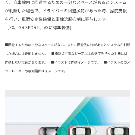
く、自車線内に回避するための十分なスペースがあるとシステム
が判断した場合で、ドライバーの回避操舵があった時、操舵支援
を行い、車両安定性確保と車線逸脱抑制に寄与します。
［ZX、GR SPORT、VXに標準装備］
■回避するための十分なスペースがない、また、回避先に物があるとシステムが判断
した場合には作動しません。 ■横断歩行者など一定以上の速度を持った対象には
作動しない場合があります。 ■イラストは作動イメージです。 ■イラストのカメ
ラ・レーダーの検知範囲はイメージです。