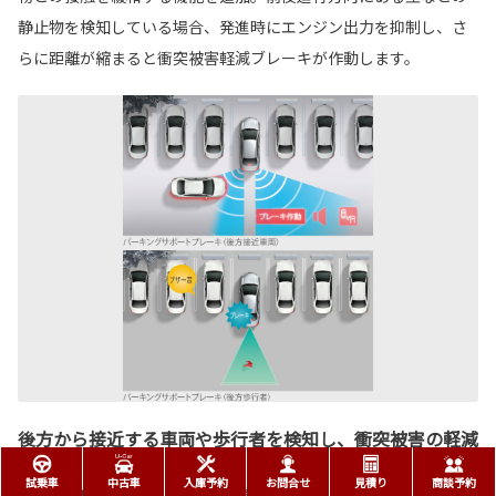
静止物を検知している場合、発進時にエンジン出力を抑制し、さ
らに距離が縮まると衝突被害軽減ブレーキが作動します。
後方から接近する車両や歩行者を検知し、衝突被害の軽減
に寄与。
試乗車
中古車
入庫予約
お問合せ
見積り
商談予約
パーキングサポートブレーキ（後方接近車両）