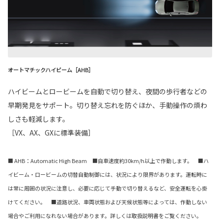
オートマチックハイビーム［AHB］
ハイビームとロービームを自動で切り替え、夜間の歩行者などの
早期発見をサポート。切り替え忘れを防ぐほか、手動操作の煩わ
しさも軽減します。
［VX、AX、GXに標準装備］
■ AHB：Automatic High Beam ■自車速度約30km/h以上で作動します。 ■ハ
イビーム・ロービームの切替自動制御には、状況により限界があります。運転時に
は常に周囲の状況に注意し、必要に応じて手動で切り替えるなど、安全運転を心掛
けてください。 ■道路状況、車両状態および天候状態等によっては、作動しない
場合やご利用になれない場合があります。詳しくは取扱説明書をご覧ください。