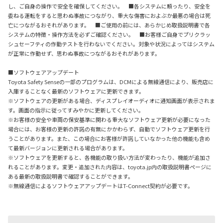
し、ご自身の操作で安全を確保してください。 ■各システムに頼ったり、安全を
委ねる運転をすると思わぬ事故につながり、重大な傷害におよぶか最悪の場合は死
亡につながるおそれがあります。 ■ご使用の前には、あらかじめ取扱説明書で各
システムの特徴・操作方法を必ずご確認ください。 ■お客様ご自身でプリクラッ
シュセーフティの作動テストを行わないでください。対象や状況によってはシステム
が正常に作動せず、思わぬ事故につながるおそれがあります。
■ソフトウェアアップデート
Toyota Safety Senseの一部のプログラムは、DCMによる無線通信により、販売店に
入庫することなく最新のソフトウェアに更新できます。
※ソフトウェアの更新がある場合、ディスプレイオーディオに通知画面が表示されま
す。画面の指示に従ってすみやかに更新してください。
※お客様の安全や車両の保安基準に関わる重大なソフトウェア更新が必要になった
場合には、お客様の更新の許諾の有無にかかわらず、自動でソフトウェア更新を行
うことがあります。また、この場合にお客様が許諾していなかった他の機能も含め
て最新バージョンに更新される場合があります。
※ソフトウェアを更新すると、各機能の取り扱い方法が変わったり、機能が追加さ
れることがあります。変更・追加された内容は、toyota.jp内の取扱説明書ページに
ある最新の取扱説明書で確認することができます。
※無線通信によるソフトウェアアップデートはT-Connect契約が必要です。