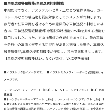
■車線逸脱警報機能/車線逸脱抑制機能
車線だけでなく、アスファルトと草・土などの境界や縁石、ガー
ドレールなどの構造物も認識対象としてシステムが作動します。
歩行者や駐車車両を避けるための意図的な車線逸脱と判断した場
合は、車線逸脱警報機能/車線逸脱抑制機能の作動を抑える機能を
採用しました。また、方向指示灯の点滅中であっても、隣の車線
を走行中の車両と衝突する可能性があると判断した場合、車線逸
脱警報機能/車線逸脱抑制機能が作動し、音声でお知らせします。
［車線逸脱抑制機能はZX、GR SPORT、VXに標準装備］
■イラストは作動イメージです。 ■イラストのカメラ・レーダーの検知範囲はイ
メージです。
レーンディパーチャーアラート［LDA］、レーントレーシングアシスト［LTA］の留
意事項
■レーンディパーチャーアラート［LDA］、レーントレーシングアシスト［LTA］は
自動で運転する装置でも周囲への注意を軽減する装置でもないため、運転者は常に
自らの責任で周囲の状況を把握し、ステアリング操作で進路を修正し、安全運転を