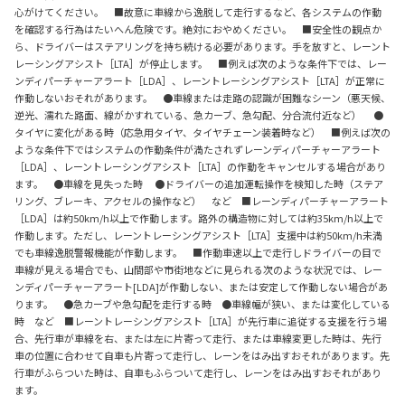
心がけてください。 ■故意に車線から逸脱して走行するなど、各システムの作動
を確認する行為はたいへん危険です。絶対におやめください。 ■安全性の観点か
ら、ドライバーはステアリングを持ち続ける必要があります。手を放すと、レーント
レーシングアシスト［LTA］が停止します。 ■例えば次のような条件下では、レー
ンディパーチャーアラート［LDA］、レーントレーシングアシスト［LTA］が正常に
作動しないおそれがあります。 ●車線または走路の認識が困難なシーン（悪天候、
逆光、濡れた路面、線がかすれている、急カーブ、急勾配、分合流付近など） ●
タイヤに変化がある時（応急用タイヤ、タイヤチェーン装着時など） ■例えば次の
ような条件下ではシステムの作動条件が満たされずレーンディパーチャーアラート
［LDA］、レーントレーシングアシスト［LTA］の作動をキャンセルする場合があり
ます。 ●車線を見失った時 ●ドライバーの追加運転操作を検知した時（ステア
リング、ブレーキ、アクセルの操作など） など ■レーンディパーチャーアラート
［LDA］は約50km/h以上で作動します。路外の構造物に対しては約35km/h以上で
作動します。ただし、レーントレーシングアシスト［LTA］支援中は約50km/h未満
でも車線逸脱警報機能が作動します。 ■作動車速以上で走行しドライバーの目で
車線が見える場合でも、山間部や市街地などに見られる次のような状況では、レー
ンディパーチャーアラート[LDA]が作動しない、または安定して作動しない場合があ
ります。 ●急カーブや急勾配を走行する時 ●車線幅が狭い、または変化している
時 など ■レーントレーシングアシスト［LTA］が先行車に追従する支援を行う場
合、先行車が車線を右、または左に片寄って走行、または車線変更した時は、先行
車の位置に合わせて自車も片寄って走行し、レーンをはみ出すおそれがあります。先
行車がふらついた時は、自車もふらついて走行し、レーンをはみ出すおそれがあり
ます。