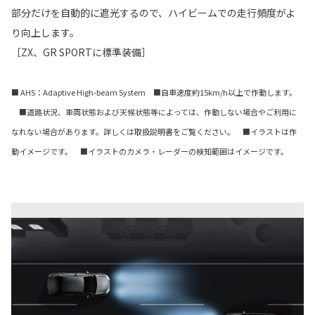
部分だけを自動的に遮光するので、ハイビームでの走行頻度がよ
り向上します。
［ZX、GR SPORTに標準装備］
■ AHS：Adaptive High-beam System ■自車速度約15km/h以上で作動します。
■道路状況、車両状態および天候状態等によっては、作動しない場合やご利用に
なれない場合があります。詳しくは取扱説明書をご覧ください。 ■イラストは作
動イメージです。 ■イラストのカメラ・レーダーの検知範囲はイメージです。