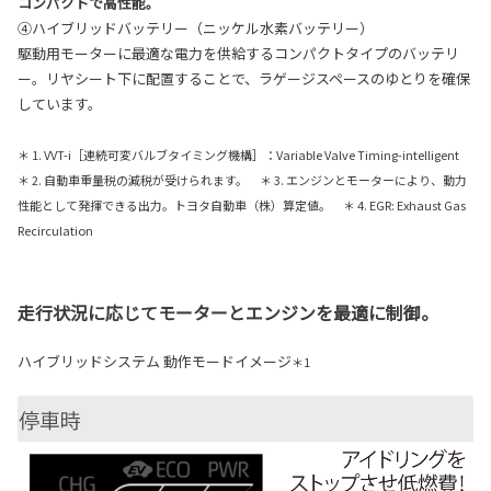
コンパクトで高性能。
④ハイブリッドバッテリー（ニッケル水素バッテリー）
駆動用モーターに最適な電力を供給するコンパクトタイプのバッテリ
ー。リヤシート下に配置することで、ラゲージスペースのゆとりを確保
しています。
＊ 1. VVT-i［連続可変バルブタイミング機構］：Variable Valve Timing-intelligent
＊ 2. 自動車重量税の減税が受けられます。 ＊ 3. エンジンとモーターにより、動力
性能として発揮できる出力。トヨタ自動車（株）算定値。 ＊ 4. EGR: Exhaust Gas
Recirculation
走行状況に応じてモーターとエンジンを最適に制御。
ハイブリッドシステム 動作モードイメージ
＊1