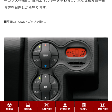
ーガラスを採用。日射エネルギーをやわらげ、大切な積み荷や乗
る方を日差しから守ります。
■写真はF（2WD・ガソリン車）。
試乗車
中古車
入庫予約
お問合せ
見積り
商談予約