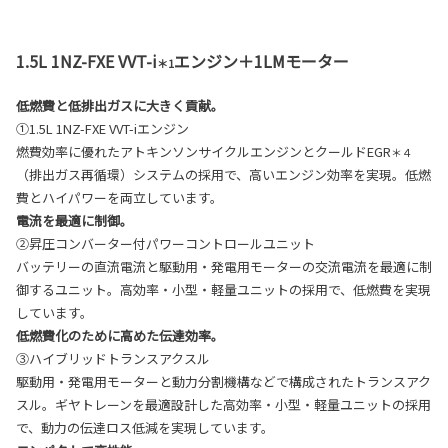
1.5L 1NZ-FXE VVT-i
エンジン＋1LMモーター
＊1
低燃費と低排出ガスに大きく貢献。
①1.5L 1NZ-FXE VVT-iエンジン
燃費効率に優れたアトキンソンサイクルエンジンとクールドEGR
＊４
（排出ガス再循環）システムの採用で、高いエンジン効率を実現。低燃
費とハイパワーを両立しています。
電流を最適に制御。
②昇圧コンバーター付パワーコントロールユニット
バッテリーの直流電流と駆動用・発電用モーターの交流電流を最適に制
御するユニット。高効率・小型・軽量ユニットの採用で、低燃費を実現
しています。
低燃費化のために高めた伝達効率。
③ハイブリッドトランスアクスル
駆動用・発電用モーターと動力分割機構などで構成されたトランスアク
スル。ギヤトレーンを最適設計した高効率・小型・軽量ユニットの採用
で、動力の伝達ロス低減を実現しています。