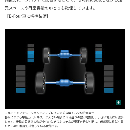
元スペースや荷室容量のゆとりも確保しています。
［E-Four車に標準装備］
+
マルチインフォメーションディスプレイ内の前後輪トルク配分量表示
■
各輪にかかる駆動力（トルク）が大きい場合には目盛りの数が増加し、小さい場合には減少
後
します。後輪の目盛りの数が少ないときはシステムが安定走行と判断し、低燃費に貢献する
ッ
ために4WD機能を抑制している状態です。