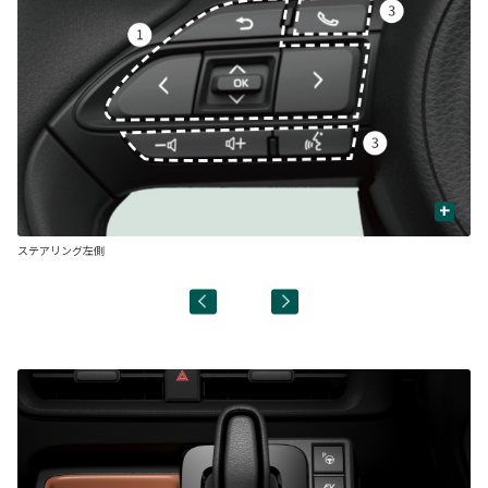
+
ステアリング左側
ス
■