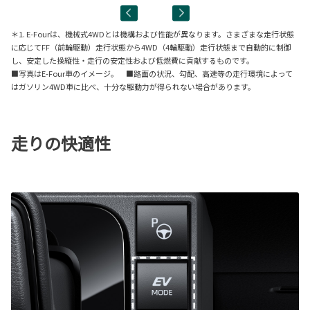
＊1. E-Fourは、機械式4WDとは機構および性能が異なります。さまざまな走行状態
に応じてFF（前輪駆動）走行状態から4WD（4輪駆動）走行状態まで自動的に制御
し、安定した操縦性・走行の安定性および低燃費に貢献するものです。
■写真はE-Four車のイメージ。 ■路面の状況、勾配、高速等の走行環境によって
はガソリン4WD車に比べ、十分な駆動力が得られない場合があります。
走りの快適性