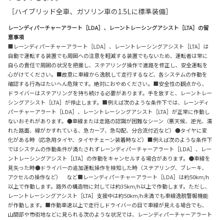
［ハイブリッド全車、ガソリン車の1.5Lに標準装備］
レーンディパーチャーアラート［LDA］、レーントレーシングアシスト［LTA］の留
意事項
■レーンディパーチャーアラート［LDA］、レーントレーシングアシスト［LTA］は
自動で運転する装置でも周囲への注意を軽減する装置でもないため、運転者は常に
自らの責任で周囲の状況を把握し、ステアリング操作で進路を修正し、安全運転を
心がけてください。■故意に車線から逸脱して走行するなど、各システムの作動を
確認する行為はたいへん危険です。絶対におやめください。■安全性の観点から、
ドライバーはステアリングを持ち続ける必要があります。手を放すと、レーントレー
シングアシスト［LTA］が停止します。■例えば次のような条件下では、レーンディ
パーチャーアラート［LDA］、レーントレーシングアシスト［LTA］が正常に作動し
ないおそれがあります。●車線または走路の認識が困難なシーン（悪天候、逆光、濡
れた路面、線がかすれている、急カーブ、急勾配、分合流付近など）●タイヤに変
化がある時（応急用タイヤ、タイヤチェーン装着時など）■例えば次のような条件下
ではシステムの作動条件が満たされずレーンディパーチャーアラート［LDA］、レー
ントレーシングアシスト［LTA］の作動をキャンセルする場合があります。●車線を
見失った時●ドライバーの追加運転操作を検知した時（ステアリング、ブレーキ、
アクセルの操作など） など■レーンディパーチャーアラート［LDA］は約50km/h
以上で作動します。路外の構造物に対しては約35km/h以上で作動します。ただし、
レーントレーシングアシスト［LTA］支援中は約50km/h未満でも車線逸脱警報機能
が作動します。■作動車速以上で走行しドライバーの目で車線が見える場合でも、
山間部や市街地などに見られる次のような状況では、レーンディパーチャーアラート