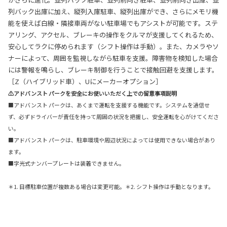
列バック出庫に加え、縦列入庫駐車、縦列出庫ができ、さらにメモリ機
能を使えば白線・隣接車両がない駐車場でもアシストが可能です。ステ
アリング、アクセル、ブレーキの操作をクルマが支援してくれるため、
安心してラクに停められます（シフト操作は手動）。また、カメラやソ
ナーによって、周囲を監視しながら駐車を支援。障害物を検知した場合
には警報を鳴らし、ブレーキ制御を行うことで接触回避を支援します。
［Z（ハイブリッド車）、Uにメーカーオプション］
⚠アドバンスト パークを安全にお使いいただく上での留意事項説明
■アドバンスト パークは、あくまで運転を支援する機能です。システムを過信せ
ず、必ずドライバーが責任を持って周囲の状況を把握し、安全運転を心がけてくださ
い。
■アドバンスト パークは、駐車環境や周辺状況によっては使用できない場合があり
ます。
■字光式ナンバープレートは装着できません。
＊1. 目標駐車位置が複数ある場合は変更可能。＊2. シフト操作は手動となります。