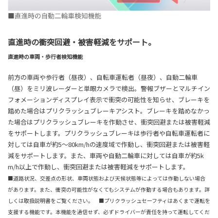
直進時の衝突回避・被害軽減をサポート。
直進時の車両・歩行者検知機能
前方の車両や歩行者（昼夜）、自転車運転者（昼夜）、自動二輪車
（昼）をミリ波レーダーと単眼カメラで検出。警報ブザーとマルチイン
フォメーションディスプレイ表示で衝突の可能性を知らせ、ブレーキを
踏めた場合はプリクラッシュブレーキアシスト。ブレーキを踏めなかっ
た場合はプリクラッシュブレーキを作動させ、衝突回避または被害軽減
をサポートします。プリクラッシュブレーキは歩行者や自転車運転者に
対しては自車が約5〜80km/hの速度域で作動し、衝突回避または被害軽
減をサポートします。また、車両や自動二輪車に対しては自車が約5k
m/h以上で作動し、衝突回避または被害軽減をサポートします。
■道路状況、交差点の形状、車両状態および天候状態等によっては作動しない場合
があります。また、衝突の可能性がなくてもシステムが作動する場合もあります。詳
しくは取扱説明書をご覧ください。 ■プリクラッシュセーフティはあくまで運転を
支援する機能です。本機能を過信せず、必ずドライバーが責任を持って運転してくだ