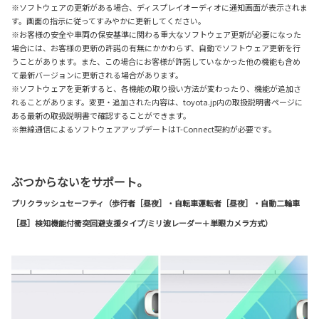
※ソフトウェアの更新がある場合、ディスプレイオーディオに通知画面が表示されま
す。画面の指示に従ってすみやかに更新してください。
※お客様の安全や車両の保安基準に関わる重大なソフトウェア更新が必要になった
場合には、お客様の更新の許諾の有無にかかわらず、自動でソフトウェア更新を行
うことがあります。また、この場合にお客様が許諾していなかった他の機能も含め
て最新バージョンに更新される場合があります。
※ソフトウェアを更新すると、各機能の取り扱い方法が変わったり、機能が追加さ
れることがあります。変更・追加された内容は、toyota.jp内の取扱説明書ページに
ある最新の取扱説明書で確認することができます。
※無線通信によるソフトウェアアップデートはT-Connect契約が必要です。
ぶつからないをサポート。
プリクラッシュセーフティ（歩行者［昼夜］・自転車運転者［昼夜］・自動二輪車
［昼］検知機能付衝突回避支援タイプ/ミリ波レーダー＋単眼カメラ方式）