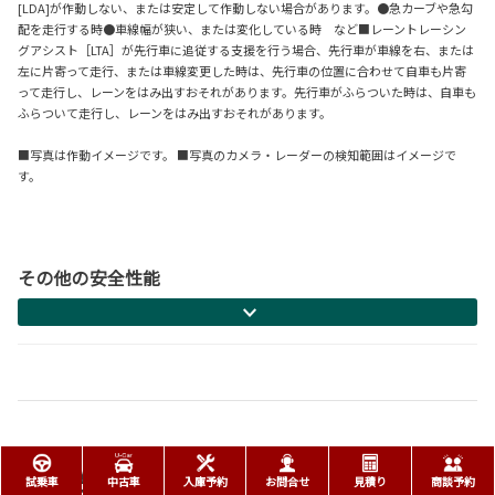
[LDA]が作動しない、または安定して作動しない場合があります。●急カーブや急勾
配を走行する時●車線幅が狭い、または変化している時 など■レーントレーシン
グアシスト［LTA］が先行車に追従する支援を行う場合、先行車が車線を右、または
左に片寄って走行、または車線変更した時は、先行車の位置に合わせて自車も片寄
って走行し、レーンをはみ出すおそれがあります。先行車がふらついた時は、自車も
ふらついて走行し、レーンをはみ出すおそれがあります。
■写真は作動イメージです。 ■写真のカメラ・レーダーの検知範囲はイメージで
す。
その他の安全性能
走行性能
試乗車
中古車
入庫予約
お問合せ
見積り
商談予約