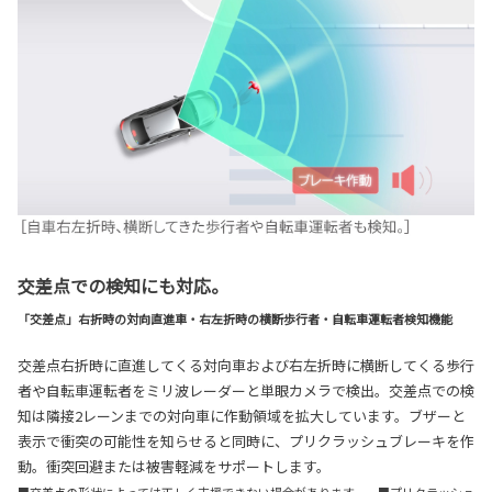
交差点での検知にも対応。
「交差点」右折時の対向直進車・右左折時の横断歩行者・自転車運転者検知機能
交差点右折時に直進してくる対向車および右左折時に横断してくる歩行
者や自転車運転者をミリ波レーダーと単眼カメラで検出。交差点での検
知は隣接2レーンまでの対向車に作動領域を拡大しています。ブザーと
表示で衝突の可能性を知らせると同時に、プリクラッシュブレーキを作
動。衝突回避または被害軽減をサポートします。
■交差点の形状によっては正しく支援できない場合があります。 ■プリクラッシュ