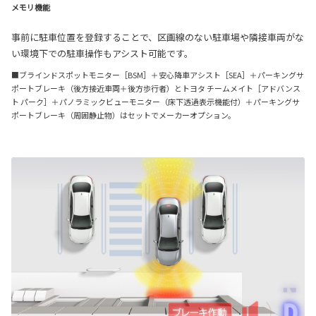
メモリ機能
事前に駐車位置を登録することで、区画線のない駐車場や隣接車両がな
い環境下での駐車操作もアシスト可能です。
■ブラインドスポットモニター［BSM］＋安心降車アシスト［SEA］＋パーキングサ
ポートブレーキ（後方接近車両＋後方歩行者）とトヨタ チームメイト［アドバンス
ト パーク］＋パノラミックビューモニター（床下透過表示機能付）＋パーキングサ
ポートブレーキ（周囲静止物）はセットでメーカーオプション。