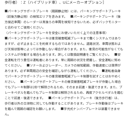
歩行者）：Z（ハイブリッド車）、Uにメーカーオプション］
■パーキングサポートブレーキ（周囲静止物）には、パーキングサポートブレーキ
（前後方静止物）の検知エリアを含みます。 ■パーキングサポートブレーキ（後
方接近車両）のレーダーは真後ろの車両を検知できないため、必ずバックモニター
と合わせてご使用ください。
〈パーキングサポートブレーキを安全にお使いいただく上での注意事項〉
■パーキングサポートブレーキは衝突被害軽減ブレーキまで働くシステムではあり
ますが、必ず止まることを約束するものではありません。道路状況、車両状態およ
び天候状態等によっては作動しない場合があります。また、衝突の可能性がなくても
システムが作動する場合もあります。詳しくは取扱説明書をご覧ください。 ■安
全運転を行う責任は運転者にあります。常に周囲の状況を把握し、安全運転に努め
てください。 ■ソナーおよびレーダー、カメラの検知範囲、作動速度には限界が
あります。必ず車両周辺の安全を確認しながら運転してください。 ■運転者自身
でパーキングサポートブレーキの衝突被害軽減ブレーキ制御を試すことはおやめく
ださい。 ■パーキングサポートブレーキの衝突被害軽減ブレーキが作動した場合
でもブレーキ制御は2秒で解除されるため、そのまま前進・後退できます。また、ブ
レーキペダルを踏んでもブレーキ制御は解除されるため、再度アクセルペダルを踏む
ことで前進・後退できます。 ■パーキングサポートブレーキ（後方歩行者）は、
歩行者以外の立体物に対しても作動することがあります。ブレーキ作動後はブレーキ
を踏んで周囲の確認をお願いします。 ■字光式ナンバープレートは装着できませ
ん。