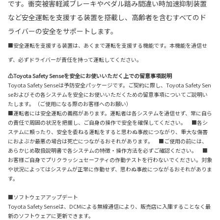
です。衝突被害軽減ブレーキやペダル踏み間違い時加速抑制装置
など安全運転を支援する装置を搭載し、高齢者を含むすべてのド
ライバーの安全をサポートします。
■安全運転を支援する装置は、あくまで運転を支援する機能です。本機能を過信せ
ず、必ずドライバーが責任を持って運転してください。
⚠Toyota Safety Senseを安全にお使いいただく上での留意事項説明
Toyota Safety Senseは予防安全パッケージです。ご契約に際し、Toyota Safety Sen
seおよびその各システムを安全にお使いいただくための留意事項についてご説明い
たします。（ご使用になる際のお客様へのお願い）
■運転者には安全運転の義務があります。運転者は各システムを過信せず、常に自ら
の責任で周囲の状況を把握し、ご自身の操作で安全を確保してください。 ■各シ
ステムに頼ったり、安全を委ねる運転をすると思わぬ事故につながり、重大な傷害
におよぶか最悪の場合は死亡につながるおそれがあります。 ■ご使用の前には、
あらかじめ取扱説明書で各システムの特徴・操作方法を必ずご確認ください。 ■
お客様ご自身でプリクラッシュセーフティの作動テストを行わないでください。対象
や状況によってはシステムが正常に作動せず、思わぬ事故につながるおそれがありま
す。
■ソフトウェアアップデート
Toyota Safety Senseは、DCMによる無線通信により、販売店に入庫することなく最
新のソフトウェアに更新できます。