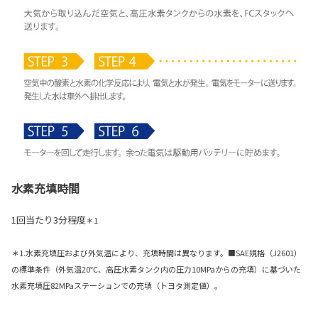
水素充填時間
1回当たり3分程度
＊1
＊1.水素充填圧および外気温により、充填時間は異なります。■SAE規格（J2601）
の標準条件（外気温20℃、高圧水素タンク内の圧力10MPaからの充填）に基づいた
水素充填圧82MPaステーションでの充填（トヨタ測定値）。