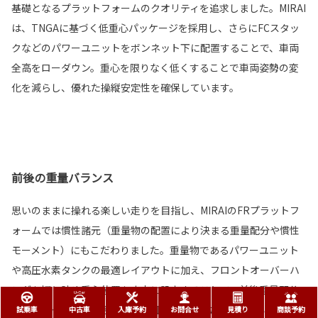
基礎となるプラットフォームのクオリティを追求しました。MIRAI
は、TNGAに基づく低重心パッケージを採用し、さらにFCスタッ
クなどのパワーユニットをボンネット下に配置することで、車両
全高をローダウン。重心を限りなく低くすることで車両姿勢の変
化を減らし、優れた操縦安定性を確保しています。
前後の重量バランス
思いのままに操れる楽しい走りを目指し、MIRAIのFRプラットフ
ォームでは慣性諸元（重量物の配置により決まる重量配分や慣性
モーメント）にもこだわりました。重量物であるパワーユニット
や高圧水素タンクの最適レイアウトに加え、フロントオーバーハ
ングを切り詰め重心位置を中央に設定することで、前後重量配分
と慣性モーメントを最適化。旋回時や減速・加速時において、自
試乗車
中古車
入庫予約
お問合せ
見積り
商談予約