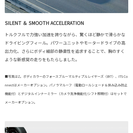
SILENT ＆ SMOOTH ACCELERATION
トルクフルで力強い加速を誇りながら、驚くほど静かで滑らかな
ドライビングフィール。パワーユニットやモータードライブの高
出力化、さらにボディ細部の静粛性を追求することで、胸のすく
ような新感覚の走りをもたらしました。
■写真はZ。ボディカラーのフォースブルーマルティプルレイヤーズ〈8Y7〉、ITS Co
nnectはメーカーオプション。パノラマルーフ（電動ロールシェード＆挟み込み防止
機能付）とデジタルインナーミラー（カメラ洗浄機能付/シフト照明付）はセットで
メーカーオプション。