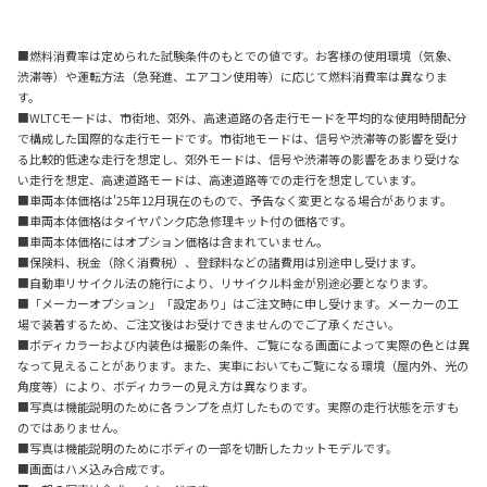
■燃料消費率は定められた試験条件のもとでの値です。お客様の使用環境（気象、
渋滞等）や運転方法（急発進、エアコン使用等）に応じて燃料消費率は異なりま
す。
■WLTCモードは、市街地、郊外、高速道路の各走行モードを平均的な使用時間配分
で構成した国際的な走行モードです。市街地モードは、信号や渋滞等の影響を受け
る比較的低速な走行を想定し、郊外モードは、信号や渋滞等の影響をあまり受けな
い走行を想定、高速道路モードは、高速道路等での走行を想定しています。
■車両本体価格は'25年12月現在のもので、予告なく変更となる場合があります。
■車両本体価格はタイヤパンク応急修理キット付の価格です。
■車両本体価格にはオプション価格は含まれていません。
■保険料、税金（除く消費税）、登録料などの諸費用は別途申し受けます。
■自動車リサイクル法の施行により、リサイクル料金が別途必要となります。
■「メーカーオプション」「設定あり」はご注文時に申し受けます。メーカーの工
場で装着するため、ご注文後はお受けできませんのでご了承ください。
■ボディカラーおよび内装色は撮影の条件、ご覧になる画面によって実際の色とは異
なって見えることがあります。また、実車においてもご覧になる環境（屋内外、光の
角度等）により、ボディカラーの見え方は異なります。
■写真は機能説明のために各ランプを点灯したものです。実際の走行状態を示すも
のではありません。
■写真は機能説明のためにボディの一部を切断したカットモデルです。
■画面はハメ込み合成です。